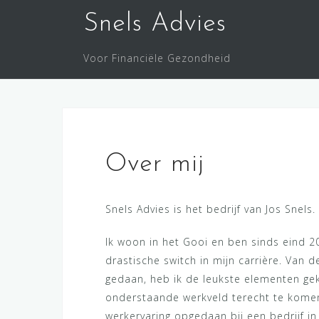
Doorgaan
Snels Advies
naar
inhoud
Voor Financiële Gezondheid
Over mij
Snels Advies is het bedrijf van Jos Snels.
Ik woon in het Gooi en ben sinds eind 2
drastische switch in mijn carrière. Van d
gedaan, heb ik de leukste elementen ge
onderstaande werkveld terecht te kome
werkervaring opgedaan bij een bedrijf i