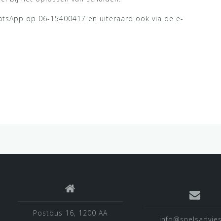
hatsApp op 06-15400417 en uiteraard ook via de e-
Postbus 16, 1200 AA
info@snelsadvies