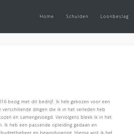
Home
Schulden
Loonbeslag
016 bezig met dit bedrijf. Ik heb gekozen voor een
e verschillende dingen die ik in het verleden heb
kozen en samengevoegd. Vervolgens bleek ik in het
n. Ik heb een passende opleiding gedaan en
n budgetbeheer en bewindvoering. Hierna wist ik het