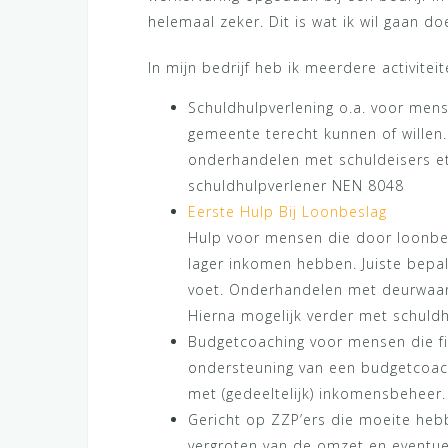
helemaal zeker. Dit is wat ik wil gaan do
In mijn bedrijf heb ik meerdere activiteit
Schuldhulpverlening o.a. voor mens
gemeente terecht kunnen of willen
onderhandelen met schuldeisers et
schuldhulpverlener NEN 8048
Eerste Hulp Bij Loonbeslag
Hulp voor mensen die door loonbes
lager inkomen hebben. Juiste bepal
voet. Onderhandelen met deurwaar
Hierna mogelijk verder met schuldh
Budgetcoaching voor mensen die f
ondersteuning van een budgetcoach
met (gedeeltelijk) inkomensbeheer.
Gericht op ZZP’ers die moeite hebb
vergroten van de omzet en eventue